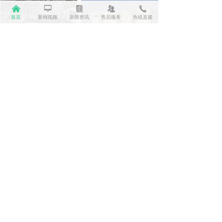
낀
넡
뀴
뀡
끅
首页
案例视频
新闻资讯
售后服务
热线直拨
高档集会、演唱会厕所
RLJZX-11
新闻资讯
你知道移动厕所做出有高效机肥的的方法吗