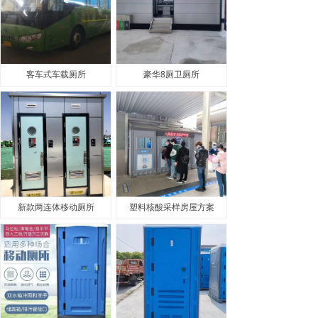
客车式车载厕所
豪华8厕卫厕所
新款两连体移动厕所
塑料核酸采样房屋方案