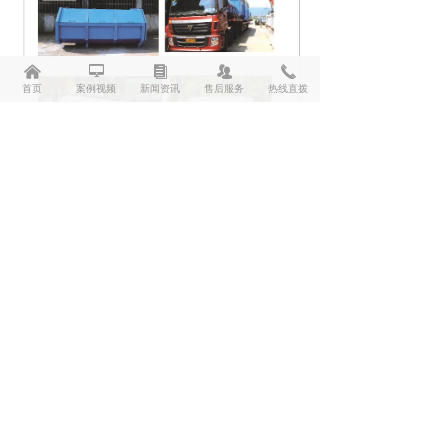
낀
넡
뀴
뀡
끅
首页
案例视频
新闻资讯
售后服务
热线直拨
上海鹿源环卫设备有限公司
工厂地址： 上海市长宁区北翟路3305弄1号第七仓库
联系人: 黄文锋先生
销售电话：13818809714
沪ICP备14047782号-1
沪公网安备31010502001917号
本网站由阿里云提供云计算及安全服务