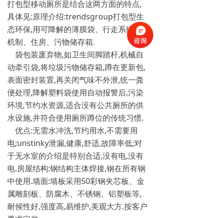
打包型移动厕所是结合这两方面的特点,
具体见:原理介绍:trendsgroup打包型生
态环保,用可降解的薄膜袋、行走系统、
机制、住房、污物储存箱.
袋包装废弃物,如卫生间脚踏杆,机械自
动牵引袋,将垃圾污物储存箱,蹲在更新包,
表面密封装置,再关闭气味不外泄,统一粪
便处理,降解塑料袋使用自动报警后,污染
环境,节约水资源,适合没有公共厕所的供
水设施,并符合使用厕所蹲位的传统习惯.
优点:无需水冲洗,节约用水,不需要用
电;unstinky泄漏,健康,舒适,故障率低;对
于无水室的介绍是特别合适,没有电,没有
电.房屋结构:钢结构主体焊接,钢在所有钢
中使用.墙面:墙板采用50彩钢夹芯板、金
属雕刻板、防腐木、不锈钢、铝塑板等,
耐候性好,强度高,易维护,美观大方.按客户