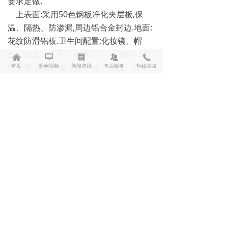
要求定做.
上表面:采用50色钢板净化夹层板,保
温、隔热、防渗漏,周边铝合金封边.地面:
花纹防滑铝板.卫生间配置:化妆镜、帽
钩、纸盒、扶手、纸篓、灯、门锁等.适
낀
넡
뀴
뀡
끅
用范围:旅游景点、游泳池、公园、大小
首页
案例视频
新闻资讯
售后服务
热线直拨
场地、繁华商业街区等.
上海鹿源环卫设备有限公司
工厂地址： 上海市长宁区北翟路3305弄1号第七仓库
联系人: 黄文锋先生
销售电话：13818809714
沪ICP备14047782号-1