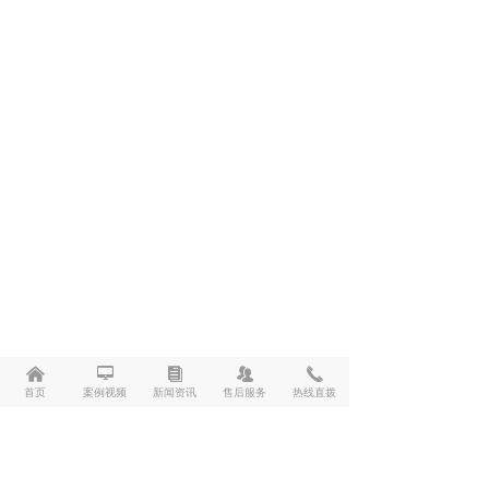
낀
넡
뀴
뀡
끅
首页
案例视频
新闻资讯
售后服务
热线直拨