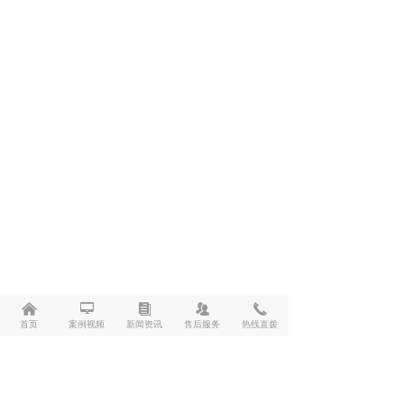
낀
넡
뀴
뀡
끅
首页
案例视频
新闻资讯
售后服务
热线直拨