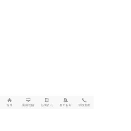
낀
넡
뀴
뀡
끅
首页
案例视频
新闻资讯
售后服务
热线直拨